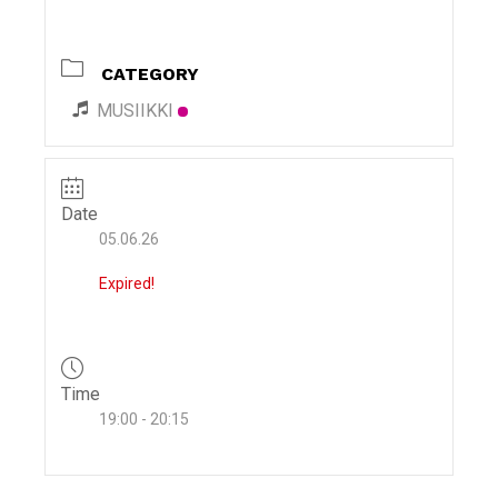
i
g
CATEGORY
a
t
MUSIIKKI
i
o
n
Date
05.06.26
Expired!
Time
19:00 - 20:15