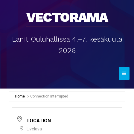
Vectorama
Lanit Ouluhallissa 4.–7. kesäkuuta
2026
T
o
g
g
Home
Connection Interrupted
l
e
n
LOCATION
a
Livelava
v