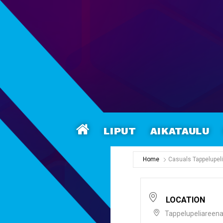
Liput
Aikataulu
Home
Casuals Tappelupeli
LOCATION
Tappelupeliareen