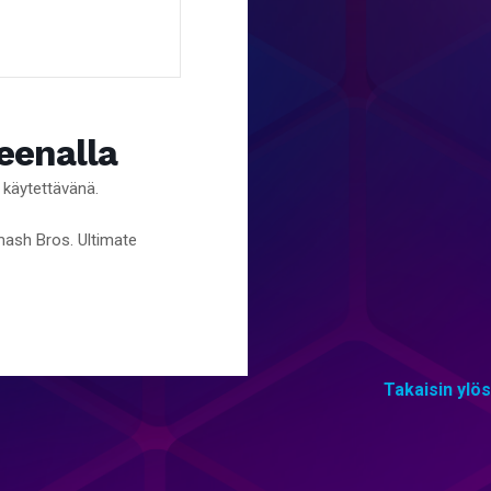
eenalla
n käytettävänä.
Smash Bros. Ultimate
Takaisin ylös