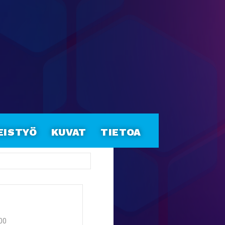
eistyö
Kuvat
Tietoa
:00