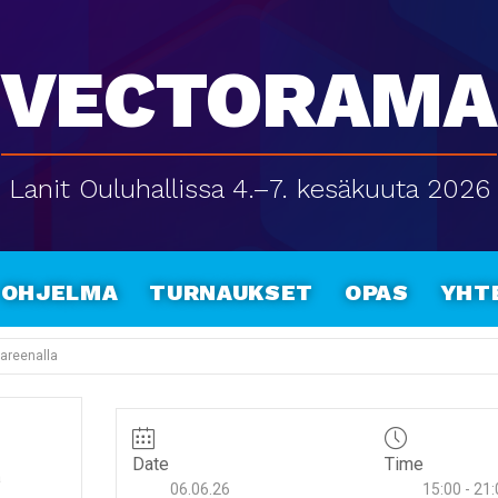
Vectorama
Lanit Ouluhallissa 4.–7. kesäkuuta 2026
Ohjelma
Turnaukset
Opas
Yht
areenalla
Date
Time
a
06.06.26
15:00 - 21