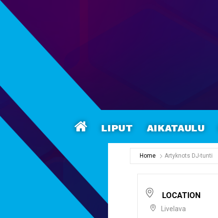
Liput
Aikataulu
Home
Artyknots DJ-tunti
LOCATION
Livelava