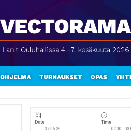
Vectorama
Lanit Ouluhallissa 4.–7. kesäkuuta 2026
Ohjelma
Turnaukset
Opas
Yht
Date
Time
07.06.26
02:00 - 03