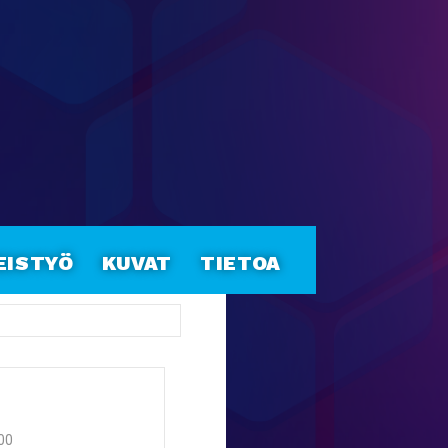
eistyö
Kuvat
Tietoa
:00