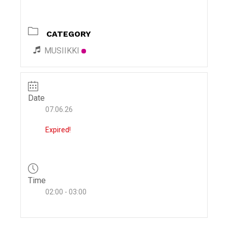
i
g
CATEGORY
a
t
MUSIIKKI
i
o
n
Date
07.06.26
Expired!
Time
02:00 - 03:00