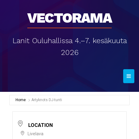
Vectorama
Lanit Ouluhallissa 4.–7. kesäkuuta
2026
T
o
g
g
Home
Artyknots DJ-tunti
l
e
n
LOCATION
a
Livelava
v