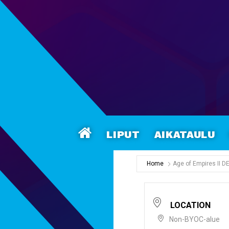
Liput
Aikataulu
Home
Age of Empires II DE
LOCATION
Non-BYOC-alue