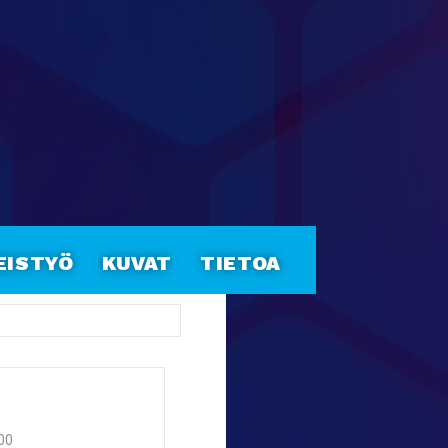
eistyö
Kuvat
Tietoa
:00