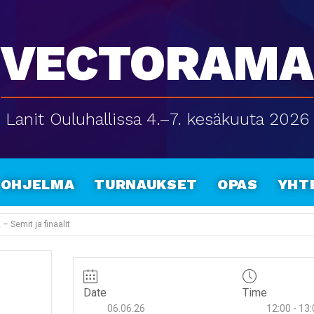
Vectorama
Lanit Ouluhallissa 4.–7. kesäkuuta 2026
Ohjelma
Turnaukset
Opas
Yht
 – Semit ja finaalit
Date
Time
06.06.26
12:00 - 13