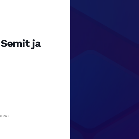
 Semit ja
ssa.