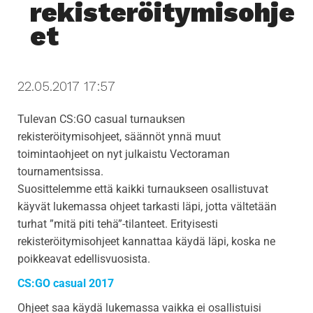
rekisteröitymisohje
i
et
g
a
t
22.05.2017 17:57
i
o
Tulevan CS:GO casual turnauksen
n
rekisteröitymisohjeet, säännöt ynnä muut
toimintaohjeet on nyt julkaistu Vectoraman
tournamentsissa.
Suosittelemme että kaikki turnaukseen osallistuvat
käyvät lukemassa ohjeet tarkasti läpi, jotta vältetään
turhat ”mitä piti tehä”-tilanteet. Erityisesti
rekisteröitymisohjeet kannattaa käydä läpi, koska ne
poikkeavat edellisvuosista.
CS:GO casual 2017
Ohjeet saa käydä lukemassa vaikka ei osallistuisi