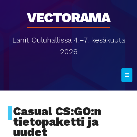
Vectorama
Lanit Ouluhallissa 4.–7. kesäkuuta
2026
T
o
g
g
l
Casual CS:GO:n
e
tietopaketti ja
n
uudet
a
v